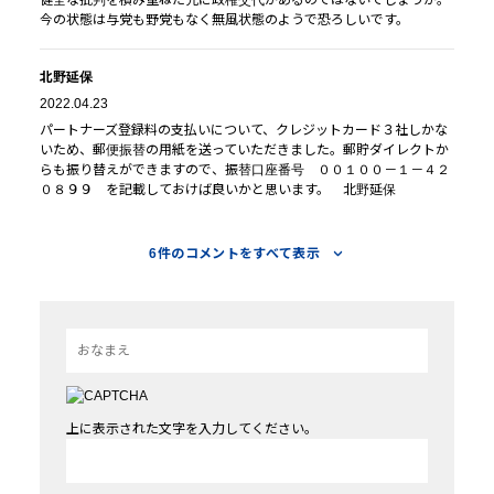
今の状態は与党も野党もなく無風状態のようで恐ろしいです。
北野延保
2022.04.23
パートナーズ登録料の支払いについて、クレジットカード３社しかな
いため、郵便振替の用紙を送っていただきました。郵貯ダイレクトか
らも振り替えができますので、振替口座番号 ００１００－１－４２
０８９９ を記載しておけば良いかと思います。 北野延保
福留 尚志
6件のコメントをすべて表示
2022.04.23
渡邊 創さんの益々のご活躍を祈念いたします。
宮城光夫
2022.04.22
更新案内のメールを見ていません。(見逃して消したのかも？)
上に表示された文字を入力してください。
再度ご案内いただけませんか？
宮崎弘徳