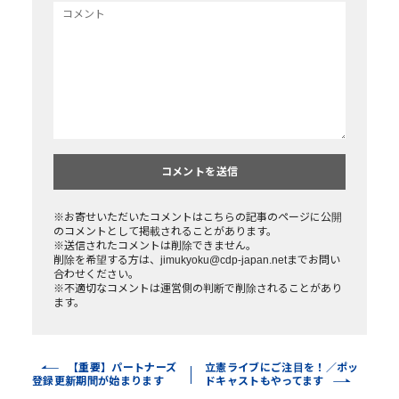
2022.04.22
庶民に優しい税制抜本改革と、人権のための安全保障現実対応をお願
いします。一方、絶対に「壊憲」させないでほしい。
※お寄せいただいたコメントはこちらの記事のページに公開
のコメントとして掲載されることがあります。
※送信されたコメントは削除できません。
削除を希望する方は、jimukyoku@cdp-japan.netまでお問い
合わせください。
※不適切なコメントは運営側の判断で削除されることがあり
ます。
【重要】パートナーズ
立憲ライブにご注目を！／ポッ
登録更新期間が始まります
ドキャストもやってます