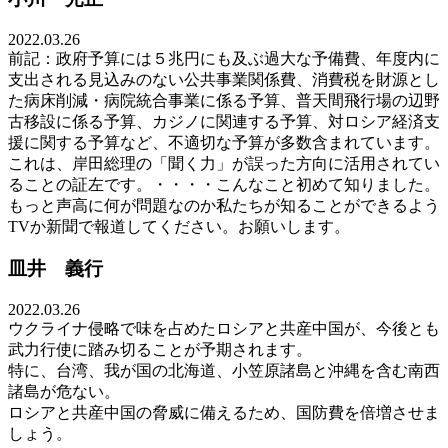
2022.03.26
前記：政府予算には５兆円にも及ぶ過大な予備費、年度内に
支出される見込みのない公共事業関係費、消費税を財源とし
た病床削減・病院統合事業に係る予算、普天間飛行場の辺野
古移設に係る予算、カジノに関連する予算、対ロシア経済支
援に関する予算など、不適切な予算が多数含まれています。
これは、岸田総理の「聞く力」が誤った方向に活用されてい
ることの証左です。・・・・こんなこと初めて知りました。
もっと声高に何が問題なのか私たちが知ることができるよう
TVか新聞で報道してください。お願いします。
皿井 義行
2022.03.26
ウクライナ侵略で味を占めたロシアと共産中国が、今後とも
武力行使に踏み切ることが予期されます。
特に、台湾、我が国の北海道、小笠原諸島と沖縄を含む南西
諸島が危ない。
ロシアと共産中国の脅威に備えるため、国防費を倍増させま
しょう。