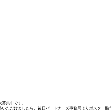
大募集
中です。
絡いた
だけましたら、
後日
パートナー
ズ事務局よりポスター貼