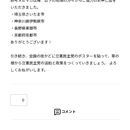
前号
メルマガ
以降、
以下の地域の方々からご協力のお申し出を
いただきました。
・埼玉県さいたま市
・神奈川県伊勢原市
・長野県東御市
・京都府京都市
ありがとうございます！
引き続き、全国の街かどに
立憲
民主党のポスターを貼って、
草の
根から
立憲
民主党の活動と政策をつくっていきましょう。 よろ
しくおねがいします。
0
コメント