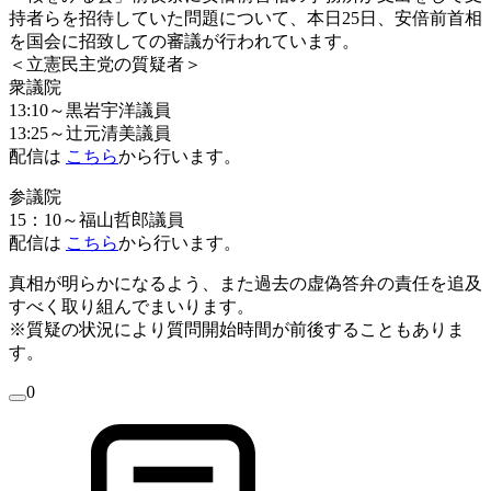
持者らを招待していた
問題について、本日25日、
安倍前首相
を国会に招致しての審議が行われています。
＜
立憲
民主党の質疑者＞
衆議院
13:10～黒岩宇洋議員
13:25～辻元清美議員
配信は
こちら
から行います。
参議院
15：10～福山哲郎議員
配信は
こちら
から行います。
真相が明らかになるよう、
また過去の虚偽答弁の責任を追及
すべく取り組んでまいります。
※質疑の状況により質問開始時間が前後することもありま
す。
0