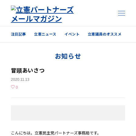
注目記事
立憲ニュース
イベント
立憲議員のオススメ
注目記事
お知らせ
立憲ニュース
イベント
冒頭あいさつ
2020.11.13
立憲議員のオススメ
0
過去の配信内容はこちら
こんにちは。
立憲
民主党
パートナー
ズ事務局です。