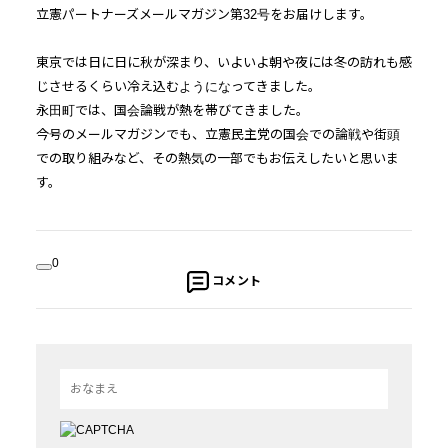
立憲
パートナー
ズ
メール
マガジン
第32号をお届けします。
東京では日に日に秋が深まり、
いよいよ朝や夜には冬の訪れも感
じさせるくらい冷え込むようにな
ってきました。
永田町では、国会論戦が熱を帯びてきました。
今号の
メール
マガジン
でも、
立憲
民主党の国会での論戦や街頭
での取り組みなど、
その熱気の一部でもお伝えしたいと思いま
す。
0
コメント