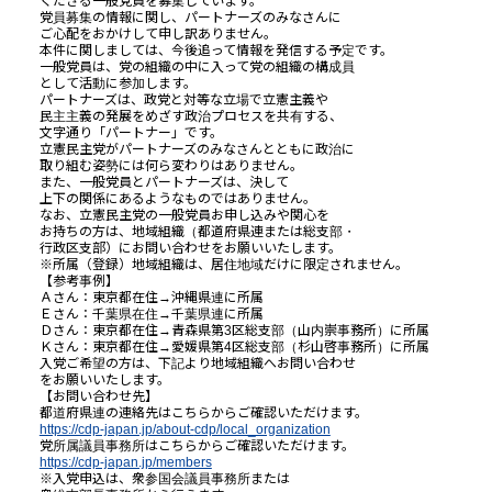
くださる一般党員を募集しています。
党員募集の情報に関し、
パートナー
ズのみなさんに
ご心配をおかけして申し訳ありません。
本件に関しましては、今後追って情報を発信する予定です。
一般党員は、党の組織の中に入って党の組織の構成員
として活動に参加します。
パートナー
ズは、政党と対等な立場で
立憲
主義や
民主主義の発展をめざす政治プロセスを共有する、
文字通り「
パートナー
」です。
立憲
民主党が
パートナー
ズのみなさんとともに政治に
取り組む姿勢には何ら変わりはありません。
また、一般党員と
パートナー
ズは、決して
上下の関係にあるようなものではありません。
なお、
立憲
民主党の一般党員お申し込みや関心を
お持ちの方は、地域組織（都道府県連または総支部・
行政区支部）にお問い合わせをお願いいたします。
※所属（登録）地域組織は、居住地域だけに限定されません。
【参考事例】
Ａさん：東京都在住→沖縄県連に所属
Ｅさん：千葉県在住→千葉県連に所属
Ｄさん：東京都在住→青森県第3区総支部（山内崇事務所）に所属
Ｋさん：東京都在住→愛媛県第4区総支部（杉山啓事務所）に所属
入党ご希望の方は、下記より地域組織へお問い合わせ
をお願いいたします。
【お問い合わせ先】
都道府県連の連絡先はこちらからご確認いただけます。
https://cdp-japan.jp/about-
cdp/local_organization
党所属議員事務所はこちらからご確認いただけます。
https://cdp-japan.jp/members
※入党申込は、衆参国会議員事務所または