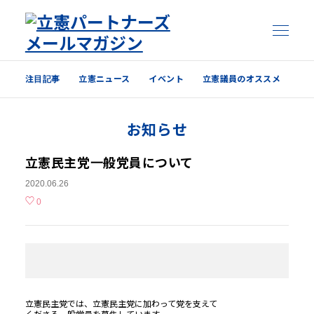
注目記事
立憲ニュース
イベント
立憲議員のオススメ
注目記事
お知らせ
立憲ニュース
イベント
立憲民主党一般党員について
2020.06.26
立憲議員のオススメ
0
過去の配信内容はこちら
立憲
民主党では、
立憲
民主党に加わって党を支えて