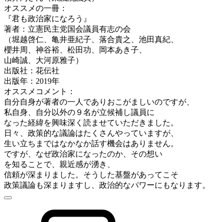
オススメの一冊：
『君も政治家になろう』
著者：
立憲
民主党国会議員有志の会
（堀越啓仁、亀井亜紀子、落合貴之、池田真紀、
櫻井周、神谷裕、松田功、岡本あき子、
山崎誠、大河原雅子）
出版社：花伝社
出版年：2019年
オススメコメント：
自分自身が著者の一人でありおこがましいのですが、
私自身、自分以外の９名が立候補し議員に
なった経緯を興味深く読ませていただきました。
日々、政策的な議論はたくさんやっていますが、
生い立ちまではなかなか話す機会はありません。
ですが、なぜ政治家になったのか、その想い
を知ることで、親近感が湧き、
信頼が深まりました。そうした基盤があってこそ
政策議論も深まりますし、政治的なパワーにもなります。