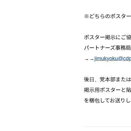
※どちらのポスタ
ポスター掲示にご
パートナー
ズ事務局
→→
jimukyoku@cdp
後日、党本部また
掲示用ポスターと
を梱包してお送りし