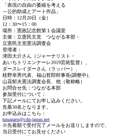
「表現の自由の萎縮を考える
～公的助成とアート作品」
日時：12月20日（金）
12：30〜15：00
場所：憲政記念館第１会議室
主催：
立憲
民主党 つながる本部・
立憲
民主党憲法調査会
登壇者：
津田大介さん（ジャーナリスト・
あいちトリエンナーレ2019芸術監督）、
ダースレイダーさん（ラッパー）、
枝野幸男代表、福山哲郎幹事長(調整中)、
山花郁夫憲法調査会長、他（敬称略）
お問合せ先：つながる本部
参加受付について：
下記
メール
にてお申し込みください。
先着30名となります。
お申込みはこちら：
tunagaru@cdp-japan.net
※先着順で受付完了
メール
をお送りしますので、
当日受付にてお見せください