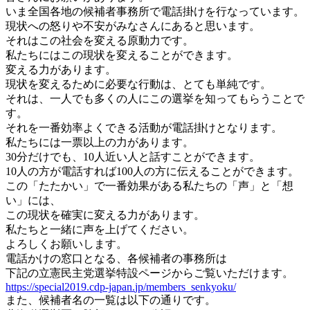
いま全国各地の候補者事務所で電話掛けを行なっています。
現状への怒りや不安がみなさんにあると思います。
それはこの社会を変える原動力です。
私たちにはこの現状を変えることができます。
変える力があります。
現状を変えるために必要な行動は、とても単純です。
それは、一人でも多くの人にこの選挙を知ってもらうことで
す。
それを一番効率よくできる活動が電話掛けとなります。
私たちには一票以上の力があります。
30分だけでも、10人近い人と話すことができます。
10人の方が電話すれば100人の方に伝えることができます。
この「たたかい」で一番効果がある私たちの「声」と「想
い」
には、
この現状を確実に変える力があります。
私たちと一緒に声を上げてください。
よろしくお願いします。
電話かけの窓口となる、各候補者の事務所は
下記の
立憲
民主党選挙特設ページからご覧いただけます。
https://special2019.cdp-japan.
jp/members_senkyoku/
また、候補者名の一覧は以下の通りです。