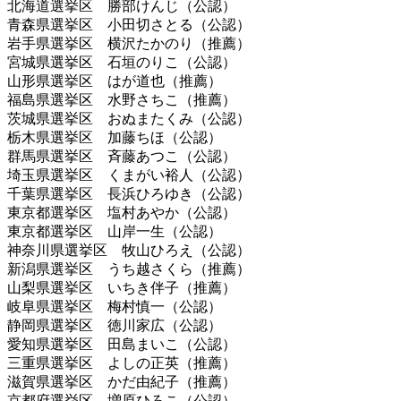
北海道選挙区 勝部けんじ（公認）
青森県選挙区 小田切さとる（公認）
岩手県選挙区 横沢たかのり（推薦）
宮城県選挙区 石垣のりこ（公認）
山形県選挙区 はが道也（推薦）
福島県選挙区 水野さちこ（推薦）
茨城県選挙区 おぬまたくみ（公認）
栃木県選挙区 加藤ちほ（公認）
群馬県選挙区 斉藤あつこ（公認）
埼玉県選挙区 くまがい裕人（公認）
千葉県選挙区 長浜ひろゆき（公認）
東京都選挙区 塩村あやか（公認）
東京都選挙区 山岸一生（公認）
神奈川県選挙区 牧山ひろえ（公認）
新潟県選挙区 うち越さくら（推薦）
山梨県選挙区 いちき伴子（推薦）
岐阜県選挙区 梅村慎一（公認）
静岡県選挙区 徳川家広（公認）
愛知県選挙区 田島まいこ（公認）
三重県選挙区 よしの正英（推薦）
滋賀県選挙区 かだ由紀子（推薦）
京都府選挙区 増原ひろこ（公認）