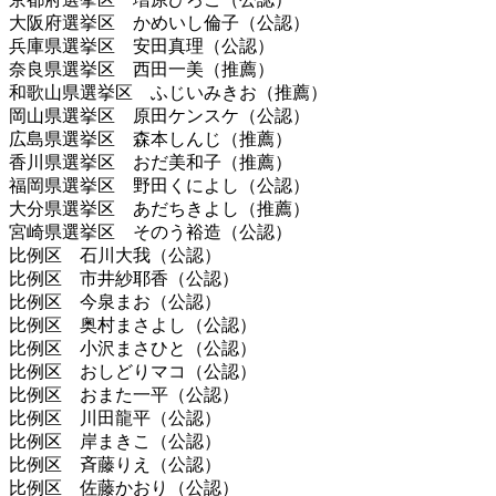
大阪府選挙区 かめいし倫子（公認）
兵庫県選挙区 安田真理（公認）
奈良県選挙区 西田一美（推薦）
和歌山県選挙区 ふじいみきお（推薦）
岡山県選挙区 原田ケンスケ（公認）
広島県選挙区 森本しんじ（推薦）
香川県選挙区 おだ美和子（推薦）
福岡県選挙区 野田くによし（公認）
大分県選挙区 あだちきよし（推薦）
宮崎県選挙区 そのう裕造（公認）
比例区 石川大我（公認）
比例区 市井紗耶香（公認）
比例区 今泉まお（公認）
比例区 奥村まさよし（公認）
比例区 小沢まさひと（公認）
比例区 おしどりマコ（公認）
比例区 おまた一平（公認）
比例区 川田龍平（公認）
比例区 岸まきこ（公認）
比例区 斉藤りえ（公認）
比例区 佐藤かおり（公認）