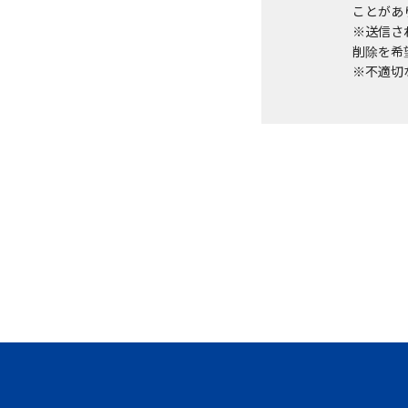
ことがあ
※送信さ
削除を希望
※不適切