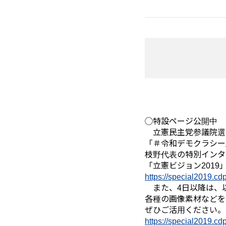
◯特設ページ公開中
立憲
民主党参議院選
「＃令和デモクラシー
枝野代表の特別インタ
「
立憲
ビジョン201
https://special2019.cd
また、4日以降は、
各種の画像素材などを
ぜひご活用ください。
https://special2019.cd