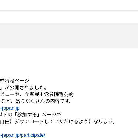
挙特設ページ
」が公開されました。
ビューや、
立憲
民主党参院選公約
9」など、盛りだくさんの内容です。
p-japan.
jp
以下の「参加する」ページで
自由にダウンロードしていただけるようにな
ります。
p-japan.
jp/participate/